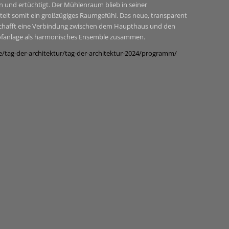
und ertüchtigt. Der Mühlenraum blieb in seiner
telt somit ein großzügiges Raumgefühl. Das neue, transparent
, schafft eine Verbindung zwischen dem Haupthaus und den
ofanlage als harmonisches Ensemble zusammen.
/tag-der-architektur/tag-der-architektur-2024/programm/