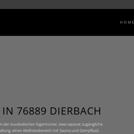
HOM
IN 76889 DIERBACH
m der musikalischen Eigentümer, zwei separat zugängliche
allung, einen Wellnessbereich mit Sauna und Dampfbad.